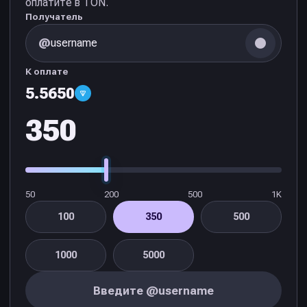
оплатите в TON.
Получатель
@
К оплате
5.5650
50
200
500
1K
100
350
500
1000
5000
Введите @username